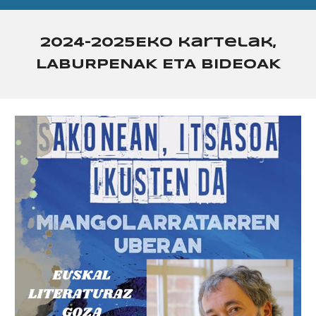
202
4
-202
5E
ko kartelak
,
LABURPENAK ETA BIDEOAK