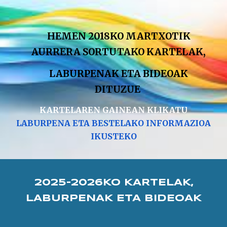
HEMEN 2018KO MARTXOTIK
AURRERA SORTUTAKO KARTELAK,
LABURPENAK ETA BIDEOAK
DITUZUE
KARTELAREN GAINEAN KLIKATU
LABURPENA ETA BESTELAKO INFORMAZIOA
IKUSTEKO
2025-2026KO KARTELAK,
LABURPENAK ETA BIDEOAK