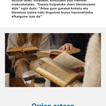
dituzte tailer, solasaldi, errezitaldi zein hainbat
erakusketatan. “Garaia kolpatuko duen literaturaren
alde” egin dute: “Artea gure garaian kokatu eta
literatura izatea nahi dugunari buruz hausnartzeko
elkargune izan da”.
Orrien artean