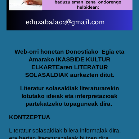
Web-orri honetan Donostiako Egia eta
Amarako IKASBIDE KULTUR
ELKARTEaren LITERATUR
SOLASALDIAK aurkezten ditut.
Literatur solasaldiak literaturarekin
lotutako ideiak eta interpretazioak
partekatzeko topaguneak dira.
KONTZEPTUA
Literatur solasaldiak bilera informalak dira,
eta bertan literaturazaleak biltzen dira