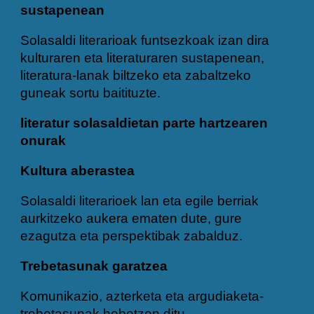
sustapenean
Solasaldi literarioak funtsezkoak izan dira
kulturaren eta literaturaren sustapenean,
literatura-lanak biltzeko eta zabaltzeko
guneak sortu baitituzte.
literatur solasaldietan parte hartzearen
onurak
Kultura aberastea
Solasaldi literarioek lan eta egile berriak
aurkitzeko aukera ematen dute, gure
ezagutza eta perspektibak zabalduz.
Trebetasunak garatzea
Komunikazio, azterketa eta argudiaketa-
trebetasunak hobetzen ditu.