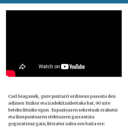
Carl Seaganek, gure puxtarri urdinean paseatu den
adimen bizkor eta iradokitzaileetako bat, 90 urte
beteko lituzke egun. Espazioaren sekretuak erakutsi
eta ikuspuntuaren efektuaren garrantzia
gogoratzeaz gain, literatur zalea zen baita ere;