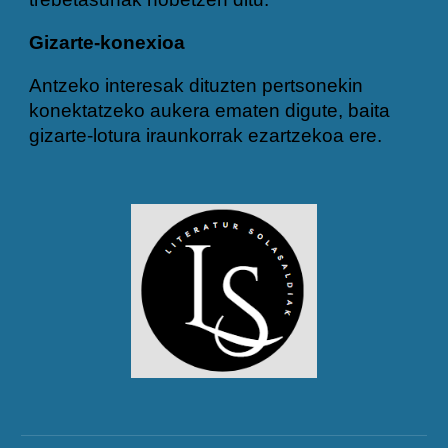
Gizarte-konexioa
Antzeko interesak dituzten pertsonekin
konektatzeko aukera ematen digute, baita
gizarte-lotura iraunkorrak ezartzekoa ere.