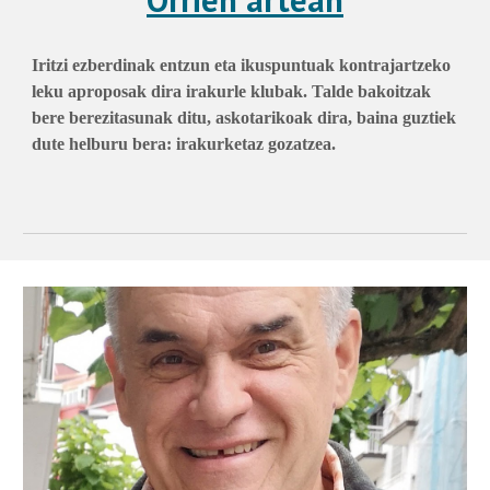
Iritzi ezberdinak entzun eta ikuspuntuak kontrajartzeko
leku aproposak dira irakurle klubak. Talde bakoitzak
bere berezitasunak ditu, askotarikoak dira, baina guztiek
dute helburu bera: irakurketaz gozatzea.