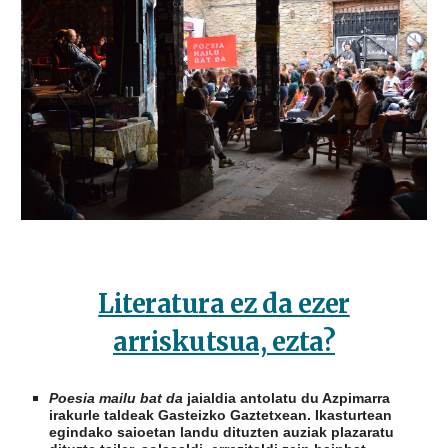
Literatura ez da ezer
arriskutsua, ezta?
Poesia mailu bat da
jaialdia antolatu du Azpimarra
irakurle taldeak Gasteizko Gaztetxean. Ikasturtean
egindako saioetan landu dituzten auziak plazaratu