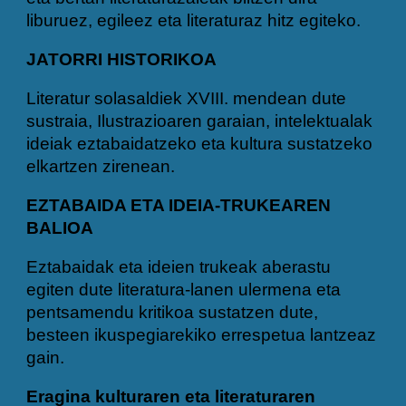
liburuez, egileez eta literaturaz hitz egiteko.
JATORRI HISTORIKOA
Literatur solasaldiek XVIII. mendean dute
sustraia, Ilustrazioaren garaian, intelektualak
ideiak eztabaidatzeko eta kultura sustatzeko
elkartzen zirenean.
EZTABAIDA ETA IDEIA-TRUKEAREN
BALIOA
Eztabaidak eta ideien trukeak aberastu
egiten dute literatura-lanen ulermena eta
pentsamendu kritikoa sustatzen dute,
besteen ikuspegiarekiko errespetua lantzeaz
gain.
Eragina kulturaren eta literaturaren