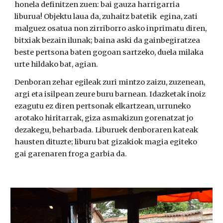
honela definitzen zuen: bai gauza harrigarria
liburua! Objektu laua da, zuhaitz batetik egina, zati
malguez osatua non zirriborro asko inprimatu diren,
bitxiak bezain ilunak; baina aski da gainbegiratzea
beste pertsona baten gogoan sartzeko, duela milaka
urte hildako bat, agian.
Denboran zehar egileak zuri mintzo zaizu, zuzenean,
argi eta isilpean zeure buru barnean. Idazketak inoiz
ezagutu ez diren pertsonak elkartzean, urruneko
arotako hiritarrak, giza asmakizun gorenatzat jo
dezakegu, beharbada. Liburuek denboraren kateak
hausten dituzte; liburu bat gizakiok magia egiteko
gai garenaren froga garbia da.