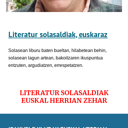
Literatur solasaldiak, euskaraz
Solasean liburu baten bueltan, hilabetean behin,
solasean lagun artean, bakoitzaren ikuspuntua
entzuten, argudiatzen, errespetatzen.
LITERATUR SOLASALDIAK
EUSKAL HERRIAN ZEHAR